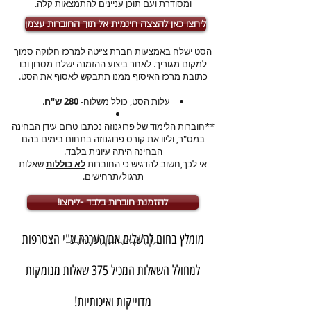
ומסודרת ועם תוכן עניינים להתמצאות קלה.
ליחצו כאן להצצה חינמית אל תוך החוברות עצמן
הסט ישלח באמצעות חברת צ'יטה למרכז חלוקה סמוך
למקום מגוריך. לאחר ביצוע ההזמנה ישלח מסרון ובו
כתובת מרכז האיסוף ממנו תתבקש לאסוף את הסט.
עלות הסט, כולל משלוח-
280 ש"ח
.
**חוברות הלימוד של פרוגנוזה נכתבו טרום עידן הבחינה
במס"ר, וליוו את קורס פרוגנוזה בתחום בימים בהם
הבחינה היתה עיונית בלבד.
אי לכך,חשוב להדגיש כי החוברות
לא כוללות
שאלות
תרגול/תרחישים.
!להזמנת חוברות בלבד -ליחצו
מומלץ בחום להשלים את הערכה ע"י הצטרפות
למחולל השאלות המכיל 375 שאלות מנומקות
מדוייקות ואיכותיות!