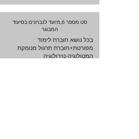
סט מספר 6,מיועד לנבחנים בסיעוד
המבוגר
בכל נושא חוברת לימוד
מפורטת+חוברת תרגול מנומקת
המטולוגיה-נוירולוגיה
אנדוקרינולוטגיה
מע' רספירטורית
כירורגיה
גסטרואנטרולוגיה-נפרולוגיה
קרדיולוגיה
עלות הסט כולל משלוח 195 ש"ח.
**ניתן ומומלץ להצטרף לתוכנית
ההכנה שלנו למבחן בסיעוד המבוגר
הכוללת סדרת הרצאות מוקלטות,
ושאלות תרגול ממוחשבות לכיסוי