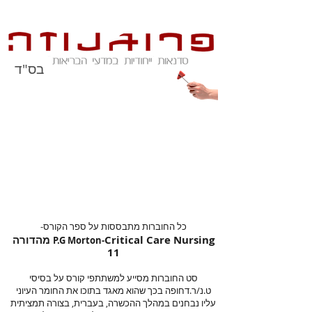
בס"ד
סט חוברות ללימוד
ותרגול עצמי-
טיפול נמרץ משולב/רפואה
דחופה
כל החוברות מתבססות על ספר הקורס-
Critical Ca
re Nursing מהדורה
P.G Morton-
11
סט החוברות מסייע למשתתפי קורס על בסיסי
ט.נ/ר.דחופה בכך שהוא מאגד בתוכו את החומר העיוני
עליו נבחנים במהלך ההכשרה, בעברית, בצורה תמציתית