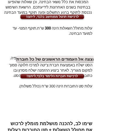
המכסות את כלל נושאי הבחינה, וכן שאלות שהופיעו
בבחינות בשנים האחרונות.
לידיעתכם. הרשאת השימוש
נכנסת לתוקף ברגע התשלום ופגה תוקף במועד הבחינה
!לרכישת תרגול ממוחשב בלבד, ליחצו
הקרובה.
עלות מחולל השאלות הינה
300
ש"ח.תוקף המנוי- עד
למועד הבחינה.
בנוסף, ישנו
סט חוברות
למכירה בתחום הפיזיותרפיה.
הצצה אל העמודים הראשונים של כל חוברת
הסט ישלח באמצעות חברת צ'יטה למרכז חלוקה סמוך
למקום מגוריך. לאחר ביצוע ההזמנה ישלח מסרון ובו
כתובת מרכז האיסוף ממנו תתבקש לאסוף את הסט.
!לרכישת חוברות הלימוד בלבד,ליחצו
עלות סט החוברות הינה 300
ש"ח (כולל משלוח).
שימו לב, להכנה מושלמת מומל
ץ לרכוש
את מחולל השאלות + סט החוברות בעלות