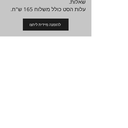
שאלות.
עלות הסט כולל משלוח 165 ש"ח.
להזמנה מיידית ליחצו
סט מספר 6,מיועד לנבחנים בסיעוד
המבוגר
בכל נושא חוברת לימוד
מפורטת+חוברת תרגול מנומקת
המטולוגיה-נוירולוגיה
אנדוקרינולוטגיה
מע' רספירטורית
כירורגיה
גסטרואנטרולוגיה-נפרולוגיה
קרדיולוגיה