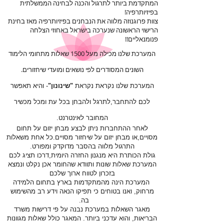
המתקדמת ביותר לתרגול והכנה לבחינה הממשלתית
בפיזיותרפיה!
צוות פרוגנוזה מלווה את הנבחנים בפיזיותרפיה מאז בחינת
הרישוי הראשונה שנערכה בישראל
באחוזי הצלחה
פנומנאליים!!
המערכת שלנו מכילה מעל 1500 שאלות מתחומי הלימוד
השונים המסודרים לפי נושאים ומועדי שיחזורים.
המערכת שלנו נקראת נקראת
"שינונון"
- והיא תאפשר
לכם להתחבר,לתרגל ולהבחן בכל עת ומכל מכשיר
המחובר לאינטרנט.
לאחר ההתחברות ניתן לבצע מבחן יזום על תחום
מסויים,או מבחן יזום על שיחזור מסויים.כל אחת משאלות
התרגול מלווה בהסבר מדוקדק ומפורט.
גולת הכותרת היא מנגנון החזרה היומית,דרכו תציג לכם
המערכת שאלות שונות ותוודא שהחומר אכן נקלט ונמצא
בזכרון לטווח ארוך שלכם
המערכת הינה מהמתקדמות בארץ בתחום הלמידה
מרחוק, ואנו בטוחים כי תפיקו הנאה וידע רב מהשימוש
בה.
מאגר השאלות במערכת נבנה על פי דרישות משרד
הבריאות, והוא עדכני ביותר. המאגר כולל שאלות מגוונות