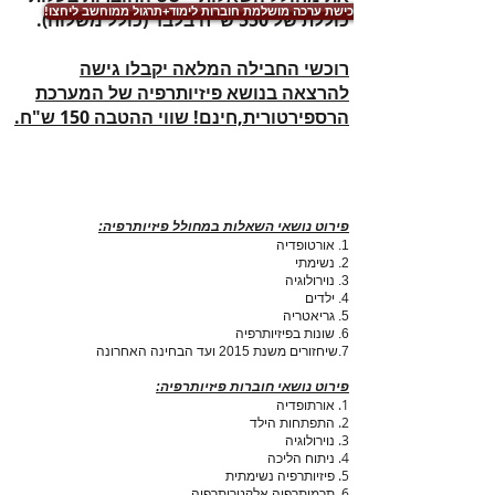
!לרכישת ערכה מושלמת חוברות לימוד+תרגול ממוחשב ליחצו
כוללת של 550 ש"ח בלבד (כולל משלוח).
רוכ
שי החבילה המלאה יקבלו גישה
להרצאה
בנושא פיזיותרפיה של המערכת
הרספירטורית,חינם! שווי ההטבה 150 ש"ח.
פירוט נושאי השאלות במחולל פיזיותרפיה:
1. אורטופדיה
2. נשימתי
3. נוירולוגיה
4. ילדים
5. גריאטריה
6. שונות בפיזיותרפיה
7.שיחזורים משנת 2015 ועד הבחינה האחרונה
פירוט נושאי חוברות פיזיותרפיה:
1. אורתופדיה
2. התפתחות הילד
3. נוירולוגיה
4. ניתוח הליכה
5. פיזיותרפיה נשימתית
6. תרמותרפיה,אלקטרותרפיה