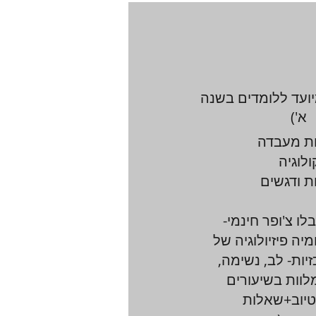
מספר 1(מיועד ללומדים בשנה
א')
ות מעבדה
לוגיה
ת ודגשים
לו צ'ופר חינמי-
יה פיזיולוגיה של
יות- לב, נשימה,
לוות בשיעורים
טיוב+שאלות