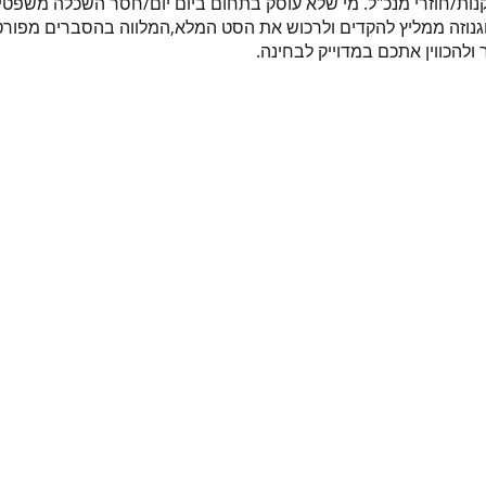
קנות/חוזרי מנכ"ל. מי שלא עוסק בתחום ביום יום/חסר השכלה משפ
רוגנוזה ממליץ להקדים ולרכוש את הסט המלא,המלווה בהסברים מפורט
הכווין אתכם במדוייק לבחינה.