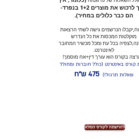
לל השאלות של פרוגנוזה
צורך לרכוש את מוצרים 1+2 בנפרד-
הם כבר כלולים במחיר).
וח,יקבלו הנרשמים גישה לשתי הרצאות
מוקלטות המכסות את כל הנדרש
נה,לצפיה בכל עת ומכל מכשיר המחובר
לאינטרנט.
צה בקורס הוא עורך דין+אח מוסמך!
 קורס באינטרנט (כולל חוברות ומחולל
75 ש"ח
4
שאלות תרגול!)
להרשמה לקורס המלא