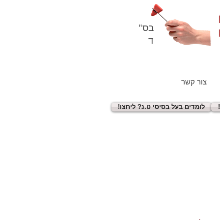
בס"
ד
צור קשר
!לומדים בעל בסיסי ט.נ? ליחצו