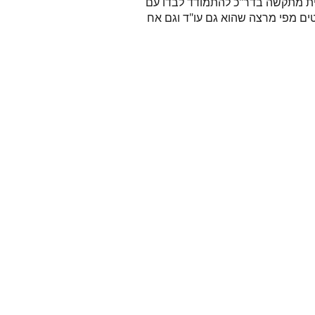
טית מתקשה בדר"כ להתמודד לבדו עם
ים מפי מרצה שהוא גם עו"ד וגם אח