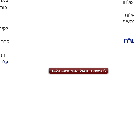
במחו
ישלחו
אלות
בסעיף
לקינ
"ח
לבחי
המר
עלות
לרכישת התרגול הממוחשב בלבד