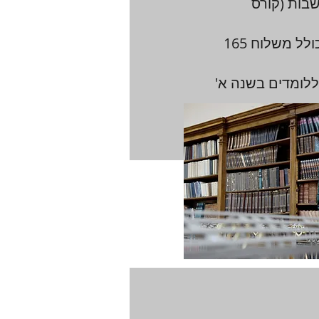
בות (קורס
עלות הסט, כולל משלוח 165
ללומדים בשנה א'
ה מיידית,ליחצו