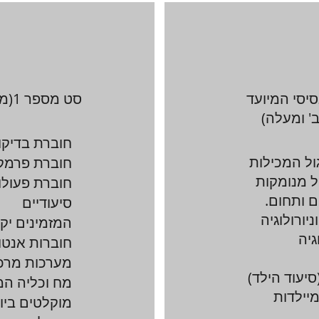
 (סט בסיסי המיועד
סט 
' ומעלה)
חוברת בדיק
ול המכילות
חוברת פרמקו
 מנומקות
חוברת פעולו
ם ותחום.
סיעודיים
יורולוגיה
המזמינים יקב
גיה
חוברות אנטומ
מערכות מרכז
יעוד הילד)
מח וכליה המ
מיילדות
מוקלטים ביו